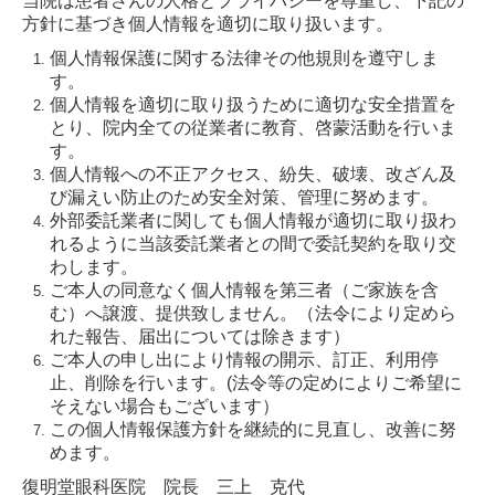
当院は患者さんの人格とプライバシーを尊重し、下記の
方針に基づき個人情報を適切に取り扱います。
個人情報保護に関する法律その他規則を遵守しま
す。
個人情報を適切に取り扱うために適切な安全措置を
とり、院内全ての従業者に教育、啓蒙活動を行いま
す。
個人情報への不正アクセス、紛失、破壊、改ざん及
び漏えい防止のため安全対策、管理に努めます。
外部委託業者に関しても個人情報が適切に取り扱わ
れるように当該委託業者との間で委託契約を取り交
わします。
ご本人の同意なく個人情報を第三者（ご家族を含
む）へ譲渡、提供致しません。（法令により定めら
れた報告、届出については除きます）
ご本人の申し出により情報の開示、訂正、利用停
止、削除を行います。(法令等の定めによりご希望に
そえない場合もございます）
この個人情報保護方針を継続的に見直し、改善に努
めます。
復明堂眼科医院 院長 三上 克代